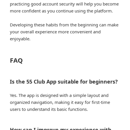
practicing good account security will help you become
more confident as you continue using the platform.
Developing these habits from the beginning can make
your overall experience more convenient and
enjoyable.
FAQ
Is the 55 Club App suitable for beginners?
Yes. The app is designed with a simple layout and
organized navigation, making it easy for first-time
users to understand its basic functions.
How can I improve my experience with