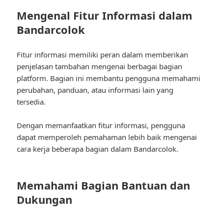
Mengenal Fitur Informasi dalam
Bandarcolok
Fitur informasi memiliki peran dalam memberikan
penjelasan tambahan mengenai berbagai bagian
platform. Bagian ini membantu pengguna memahami
perubahan, panduan, atau informasi lain yang
tersedia.
Dengan memanfaatkan fitur informasi, pengguna
dapat memperoleh pemahaman lebih baik mengenai
cara kerja beberapa bagian dalam Bandarcolok.
Memahami Bagian Bantuan dan
Dukungan