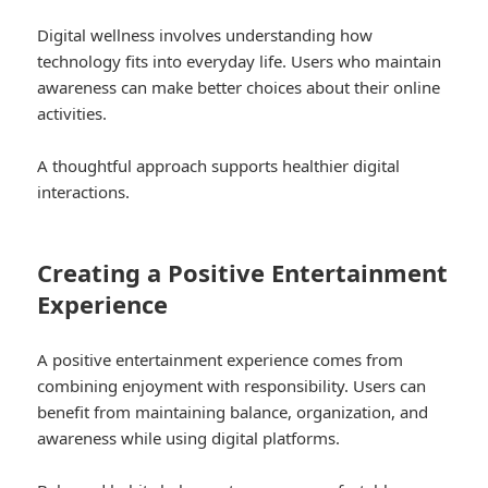
Digital wellness involves understanding how
technology fits into everyday life. Users who maintain
awareness can make better choices about their online
activities.
A thoughtful approach supports healthier digital
interactions.
Creating a Positive Entertainment
Experience
A positive entertainment experience comes from
combining enjoyment with responsibility. Users can
benefit from maintaining balance, organization, and
awareness while using digital platforms.