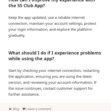
the 55 Club App?
Keep the app updated, use a reliable internet
connection, maintain your account settings, protect
your login information, and explore the platform
gradually.
What should I do if I experience problems
while using the app?
Start by checking your internet connection, restarting
the application, ensuring you are using the latest
version, and reviewing your account information. If
the issue continues, contact customer support for
further assistance.
Categories
Blog
Leave a comment