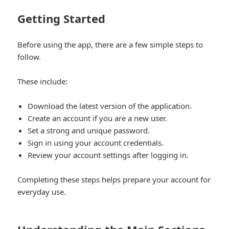
Getting Started
Before using the app, there are a few simple steps to
follow.
These include:
Download the latest version of the application.
Create an account if you are a new user.
Set a strong and unique password.
Sign in using your account credentials.
Review your account settings after logging in.
Completing these steps helps prepare your account for
everyday use.