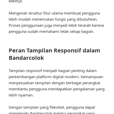
bekerja.
Mengenali struktur fitur utama membuat pengguna
lebih mudah menemukan fungsi yang dibutuhkan.
Proses penggunaan juga menjadi lebih terarah karena
pengguna sudah memahami letak setiap bagian.
Peran Tampilan Responsif dalam
Bandarcolok
Tampilan responsif menjadi bagian penting dalam
perkembangan platform digital modern. Kemampuan
menyesuaikan tampilan dengan berbagai perangkat
membantu pengguna mendapatkan pengalaman yang
lebih nyaman.
Dengan tampilan yang fleksibel, pengguna dapat
menjelajahi Bandarcolok melalui perangkat yang