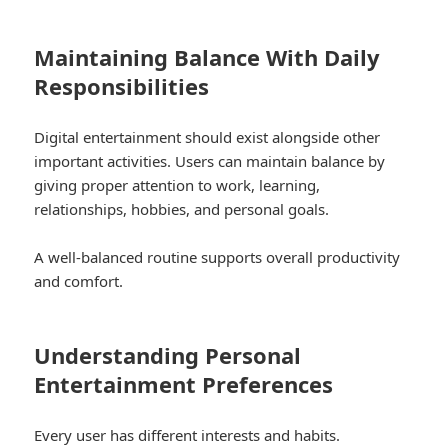
Maintaining Balance With Daily
Responsibilities
Digital entertainment should exist alongside other
important activities. Users can maintain balance by
giving proper attention to work, learning,
relationships, hobbies, and personal goals.
A well-balanced routine supports overall productivity
and comfort.
Understanding Personal
Entertainment Preferences
Every user has different interests and habits.