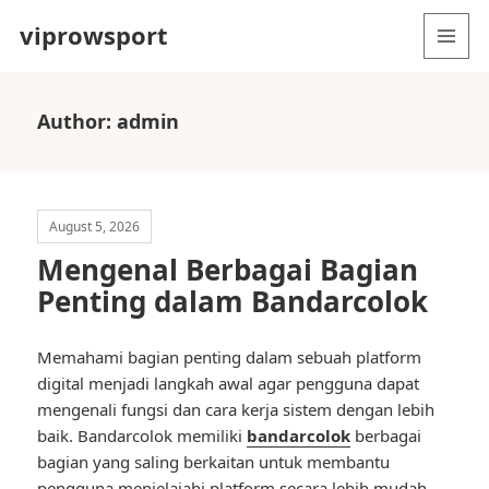
viprowsport
MENU
AND
WIDGETS
Author:
admin
August 5, 2026
Mengenal Berbagai Bagian
Penting dalam Bandarcolok
Memahami bagian penting dalam sebuah platform
digital menjadi langkah awal agar pengguna dapat
mengenali fungsi dan cara kerja sistem dengan lebih
baik. Bandarcolok memiliki
bandarcolok
berbagai
bagian yang saling berkaitan untuk membantu
pengguna menjelajahi platform secara lebih mudah